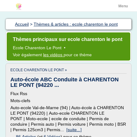
Menu
Accueil
>
Thèmes & articles : ecole charenton le pont
Thèmes principaux sur ecole charenton le pont
Ecole Charenton
Le
Pont
•
Voir également
les vidéos
pour ce thème
ECOLE CHARENTON LE PONT »
Auto-école ABC Conduite à CHARENTON
LE PONT (94220 ...
Flux Rss
Mots-clefs
Auto-ecole Val-de-Marne (94) | Auto-école à CHARENTON
LE PONT (94220) | Auto-ecole CHARENTON LE
PONT | Moto-ecole | ecole de conduite | Permis de
conduire | Permis auto | Permis voiture | Permis moto | BSR
| Permis 125cm3 | Permis...
[suite...]
→
86 Articles
(et
6 Vidéos
) pour ce thème