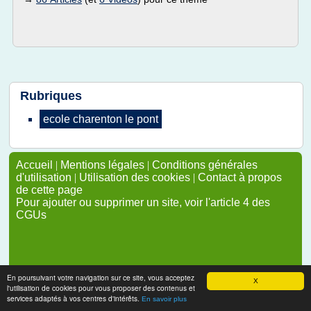
Rubriques
ecole charenton
le
pont
Accueil
|
Mentions légales
|
Conditions générales
d'utilisation
|
Utilisation des cookies
|
Contact à propos
de cette page
Pour ajouter ou supprimer un site, voir l'article 4 des
CGUs
En poursuivant votre navigation sur ce site, vous acceptez
X
l'utilisation de cookies pour vous proposer des contenus et
services adaptés à vos centres d'intérêts.
En savoir plus